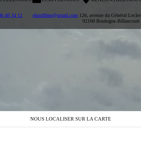
86 40 34 12
elquifilms@gmail.com
126, avenue du Général Lecler
92100 Boulogne-Billancourt
NOUS LOCALISER SUR LA CARTE