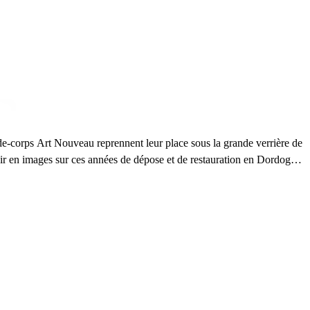
rde-corps Art Nouveau reprennent leur place sous la grande verrière de
ir en images sur ces années de dépose et de restauration en Dordogne
e). Dernière étape à venir : la dorure des feuilles de marronniers qui
e film s’inscrit dans une série consacrée à la restauration des éléments
n grand magasin de la Samaritaine à Paris.