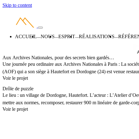
Skip to content
ACCUEIL
NOUS
ESPRIT
RÉALISATIONS
RÉFÉRE
Aux Archives Nationales, pour des secrets bien gardés…
Une journée peu ordinaire aux Archives Nationales à Paris : La socié
(AOF) qui a son siège à Hautefort en Dordogne (24) est venue restaurer
Voir le projet
et les clés du coffre qui renferme les Archives de l’Histoire de France
: https://www.facebook.com/Archives.nationales.France/posts/2434
Drôle de puzzle
Le lieu : un village de Dordogne, Hautefort. L’acteur : L’Atelier d’Oe
mettre aux normes, recomposer, restaurer 900 m linéaire de garde-cor
Voir le projet