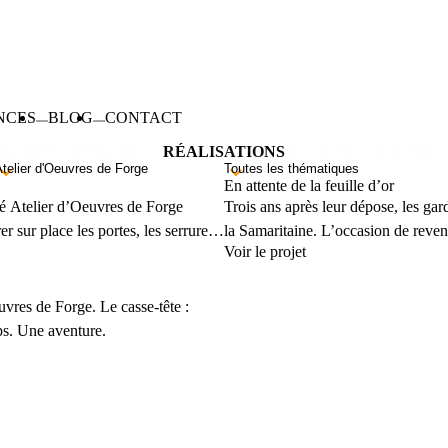
NCES
BLOG
CONTACT
RÉALISATIONS
En attente de la feuille d’or
té Atelier d’Oeuvres de Forge
Trois ans après leur dépose, les ga
 sur place les portes, les serrures
la Samaritaine. L’occasion de reven
Voir le projet
. Plus d’informations sur
chez AOF (Atelier d’Oeuvres de Forg
810609915616/
se fera in situ lors des finitions. C
Art Nouveau et Art Déco de l’ancie
uvres de Forge. Le casse-tête :
ps. Une aventure.