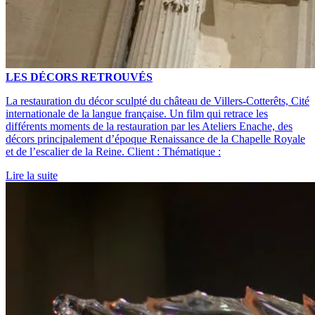
LES DÉCORS RETROUVÉS
La restauration du décor sculpté du château de Villers-Cotterêts, Cité
internationale de la langue française. Un film qui retrace les
différents moments de la restauration par les Ateliers Enache, des
décors principalement d’époque Renaissance de la Chapelle Royale
et de l’escalier de la Reine. Client : Thématique :
Lire la suite