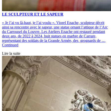
LE SCULPTEUR ET LE SAPEUR
« Je l’ai vu là-haut, je l’ai voulu ». Viorel Enache, sculpteur décrit
ainsi sa rencontre avec le sapeur, une statue ornant l’attique de l’Arc
du Carrousel du Louvre. Les Ateliers Enache ont restauré pendant
deux ans, de 2022 à 2024, huit statues en marbre de Carrare,
représentant des soldats de la Grande Armée, des grognards de …
Continued
Lire la suite